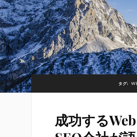
タグ:
W
成功するWe